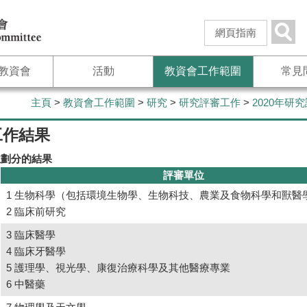
跳
到
搜
網頁指南
主
尋
要
教資會
活動
教資會工作範圍
常見
內
容
主頁
>
教資會工作範圍
>
研究
>
研究評審工作
>
2020年研
工作結果
位劃分的結果
評審單位
1 生物科學（包括環境生物學、生物科技、農業及食物科學和獸醫
2 臨床前研究
3 臨床醫學
4 臨床牙醫學
5 護理學、視光學、康復治療科學及其他醫療專業
6 中醫藥