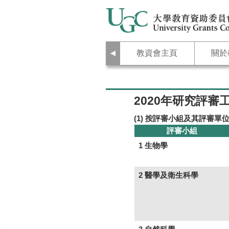
上
教資會主頁
關於
一
頁
2020年研究評審
(1) 按評審小組及其評審單
評審小組
1 生物學
2 醫學及衛生科學