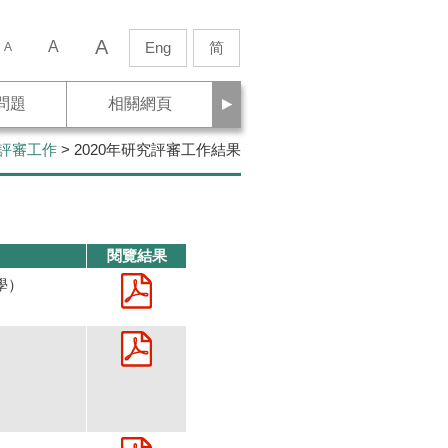
A
A
Eng
简
A
下
問題
相關網頁
一
究評審工作
> 2020年研究評審工作結果
頁
閱覽結果
學）