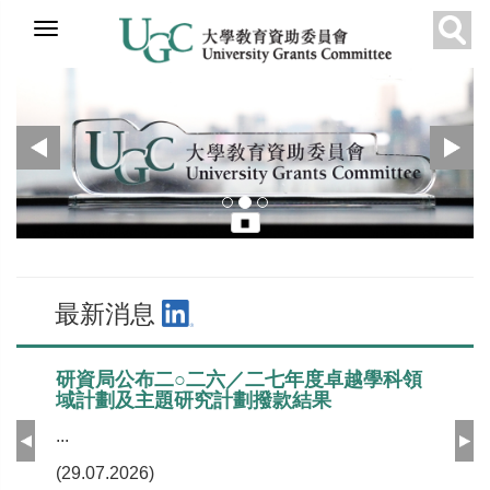
跳
上
教資會
推薦
最新消息
到
Sear
一
主
頁
要
內
容
最新消息
研資局公布二○二六／二七年度卓越學科領
域計劃及主題研究計劃撥款結果
...
上
下
一
一
(29.07.2026)
頁
頁