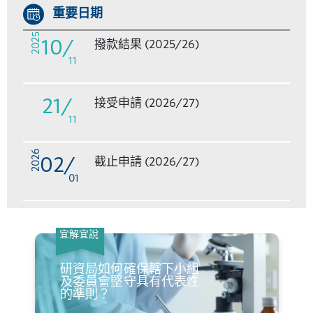
重要日期
2025
10
/
撥款結果 (2025/26)
11
21
/
接受申請 (2026/27)
11
2026
02
/
截止申請 (2026/27)
01
宜解宜說
研資局如何確保轄下小組
及委員會堅守具有代表性
的準則？