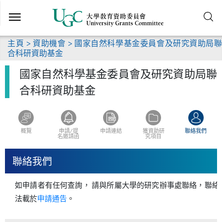
跳
到
主
要
主頁
>
資助機會
> 國家自然科學基金委員會及研究資助局聯
內
合科研資助基金
容
國家自然科學基金委員會及研究資助局聯
合科研資助基金
概覽
申請/提
申請連結
獲資助研
聯絡我們
名邀請函
究項目
聯絡我們
如申請者有任何查詢， 請與所屬大學的研究辦事處聯絡，聯絡
法載於
申請通告
。