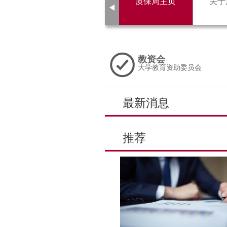
上
质保局主页
关于
一
页
教资会
大学教育资助委员会
最新消息
上
推荐
一
页