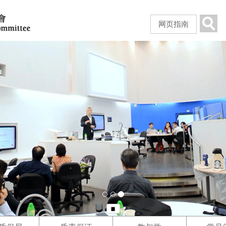
跳
到
Sear
网页指南
主
要
内
容