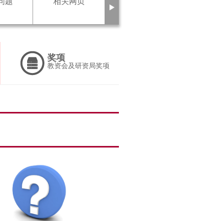
下
问题
相关网页
一
页
奖项
教资会及研资局奖项
下
一
頁