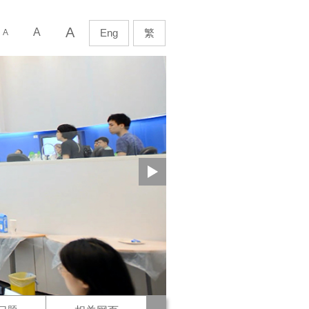
下
A
ch
A
Eng
繁
A
一
頁