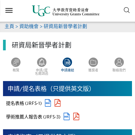
跳
到
主
要
主頁
>
資助機會
> 研資局新晉學者計劃
內
容
研資局新晉學者計劃
概覽
申請/提
申請連結
獲獎者
聯絡我們
名邀請函
申請/提名表格（只提供英文版）
提名表格 (JRFS-1)
學術推薦人報告表 (JRFS-3)