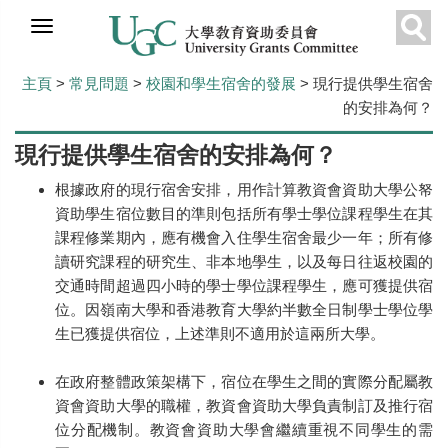
跳
到
搜
主
主頁
>
常見問題
>
校園和學生宿舍的發展
> 現行提供學生宿舍
要
尋
的安排為何？
內
容
現行提供學生宿舍的安排為何？
根據政府的現行宿舍安排，用作計算教資會資助大學公帑
資助學生宿位數目的準則包括所有學士學位課程學生在其
課程修業期內，應有機會入住學生宿舍最少一年；所有修
讀研究課程的研究生、非本地學生，以及每日往返校園的
交通時間超過四小時的學士學位課程學生，應可獲提供宿
位。因嶺南大學和香港教育大學約半數全日制學士學位學
生已獲提供宿位，上述準則不適用於這兩所大學。
在政府整體政策架構下，宿位在學生之間的實際分配屬教
資會資助大學的職權，教資會資助大學負責制訂及推行宿
位分配機制。教資會資助大學會繼續重視不同學生的需