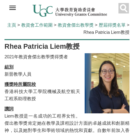
跳
到
搜
主
主頁
>
教資會工作範圍
>
教資會傑出教學獎
>
歷屆得獎名單
>
要
尋
Rhea Patricia Liem教授
內
容
Rhea Patricia Liem教授
2021年教資會傑出教學獎得獎者
組別
新晉教學人員
獲獎時所屬院校
香港科技大學工學院機械及航空航天
工程系助理教授
讚詞
Liem教授是一名成功的工程界女性。
傑出教學獎肯定她在教學及課程設計方面的卓越成就和創新精
神，以及她對學生和學術領域的熱忱和貢獻。自數年前加入香