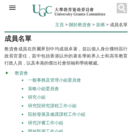
跳
到
搜
主
主頁
>
關於教資會
>
架構
> 成員名單
要
尋
內
成員名單
容
教資會成員在所屬界別中均成就卓著，並以個人身分獲特區行
政長官委任，當中包括香港以外的著名學術界人士和高等教育
行政人員，以及本港的傑出社會領袖和學術權威。
教資會
一般事務及管理小組委員會
策略小組委員會
研究小組
研究院研究課程工作小組
院校發展及修課課程工作小組
研究評審工作小組
開放取用工作小組