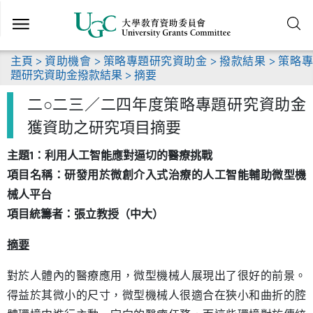
跳
到
主
要
主頁
>
資助機會
>
策略專題研究資助金
>
撥款結果
>
策略專
內
題研究資助金撥款結果
> 摘要
容
二○二三／二四年度策略專題研究資助金
獲資助之研究項目摘要
主題1：利用人工智能應對逼切的醫療挑戰
項目名稱：研發用於微創介入式治療的人工智能輔助微型機
械人平台
項目統籌者：張立教授（中大）
摘要
對於人體內的醫療應用，微型機械人展現出了很好的前景。
得益於其微小的尺寸，微型機械人很適合在狹小和曲折的腔