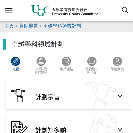
跳
到
主
要
主頁
>
資助機會
> 卓越學科領域計劃
內
容
卓越學科領域計劃
概覽
申請/提
申請連結
獲資助研
聯絡我們
名邀請函
究項目
計劃宗旨
計劃知多啲