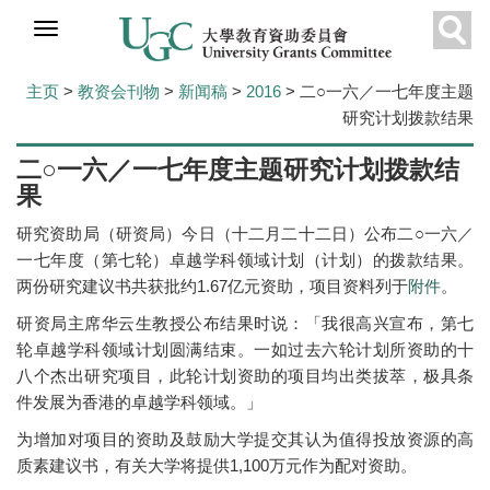
跳
到
Sear
主
主页
>
教资会刊物
>
新闻稿
>
2016
> 二○一六／一七年度主题
要
研究计划拨款结果
內
容
二○一六／一七年度主题研究计划拨款结
果
研究资助局（研资局）今日（十二月二十二日）公布二○一六／
一七年度（第七轮）卓越学科领域计划（计划）的拨款结果。
两份研究建议书共获批约1.67亿元资助，项目资料列于
附件
。
研资局主席华云生教授公布结果时说：「我很高兴宣布，第七
轮卓越学科领域计划圆满结束。一如过去六轮计划所资助的十
八个杰出研究项目，此轮计划资助的项目均出类拔萃，极具条
件发展为香港的卓越学科领域。」
为增加对项目的资助及鼓励大学提交其认为值得投放资源的高
质素建议书，有关大学将提供1,100万元作为配对资助。