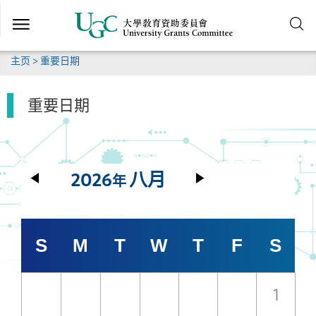
跳
到
主
要
主页
> 重要日期
内
容
重要日期
2026
八月
年
S
M
T
W
T
F
S
1