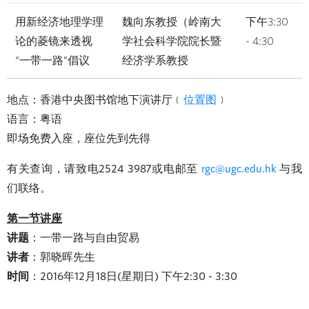
用新经济地理学理
魏向东教授（岭南大
下午3:30
论的菱镜来透视
学社会科学院院长暨
- 4:30
“一带一路”倡议
经济学系教授
地点：香港中央图书馆地下演讲厅﹝
位置图
﹞
语言：粤语
即场免费入座，座位先到先得
有关查询，请致电2524 3987或电邮至
rgc@ugc.edu.hk
与我
们联络。
第一节讲座
讲题
：一带一路与自由贸易
讲者
：郭晓晖先生
时间
：2016年12月18日(星期日) 下午2:30 - 3:30