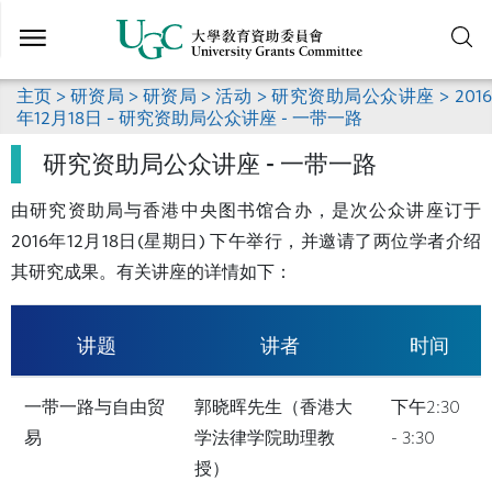
跳
到
主
要
主页
>
研资局
>
研资局
>
活动
>
研究资助局公众讲座
> 2016
内
年12月18日 – 研究资助局公众讲座 - 一带一路
容
研究资助局公众讲座 - 一带一路
由研究资助局与香港中央图书馆合办，是次公众讲座订于
2016年12月18日(星期日) 下午举行，并邀请了两位学者介绍
其研究成果。有关讲座的详情如下：
讲题
讲者
时间
一带一路与自由贸
郭晓晖先生（香港大
下午2:30
易
学法律学院助理教
- 3:30
授）