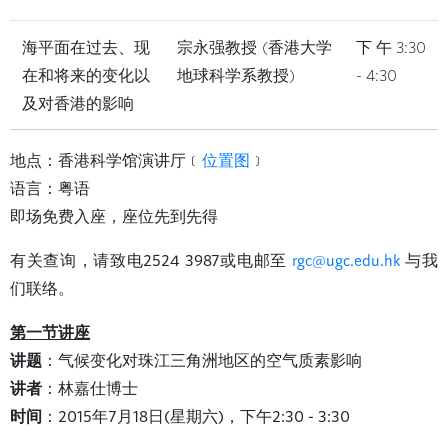
海平面在过去、现
宗永强教授 (香港大学
下午3:30
在和将来的变化以
地球科学系教授)
- 4:30
及对香港的影响
地点：香港科学馆演讲厅﹝
位置图
﹞
语言：粤语
即场免费入座，座位先到先得
有关查询，请致电2524 3987或电邮至
rgc@ugc.edu.hk
与我
们联络。
第一节讲座
讲题
：气候变化对珠江三角洲地区的空气质素影响
讲者
：林嘉仕博士
时间
：2015年7月18日(星期六)，下午2:30 - 3:30