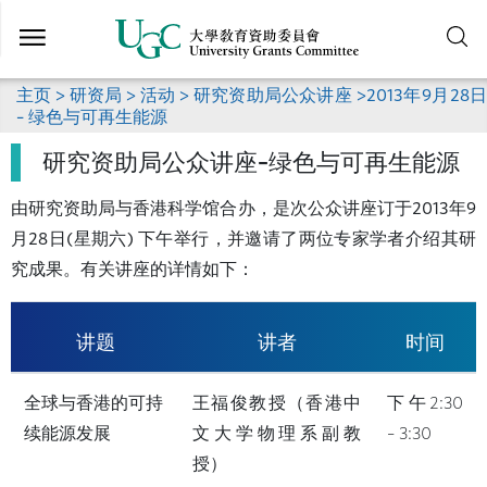
跳
到
主
要
主页
>
研资局
>
活动
>
研究资助局公众讲座
>2013年9月28日
内
– 绿色与可再生能源
容
研究资助局公众讲座–绿色与可再生能源
由研究资助局与香港科学馆合办，是次公众讲座订于2013年9
月28日(星期六) 下午举行，并邀请了两位专家学者介绍其研
究成果。有关讲座的详情如下：
讲题
讲者
时间
全球与香港的可持
王福俊教授（香港中
下午2:30
续能源发展
文大学物理系副教
– 3:30
授）