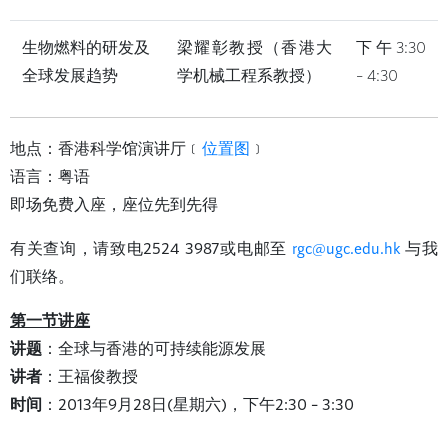
生物燃料的研发及
梁耀彰教授（香港大
下午3:30
全球发展趋势
学机械工程系教授）
– 4:30
地点：香港科学馆演讲厅﹝
位置图
﹞
语言：粤语
即场免费入座，座位先到先得
有关查询，请致电2524 3987或电邮至
rgc@ugc.edu.hk
与我
们联络。
第一节讲座
讲题
：全球与香港的可持续能源发展
讲者
：王福俊教授
时间
：2013年9月28日(星期六)，下午2:30 – 3:30