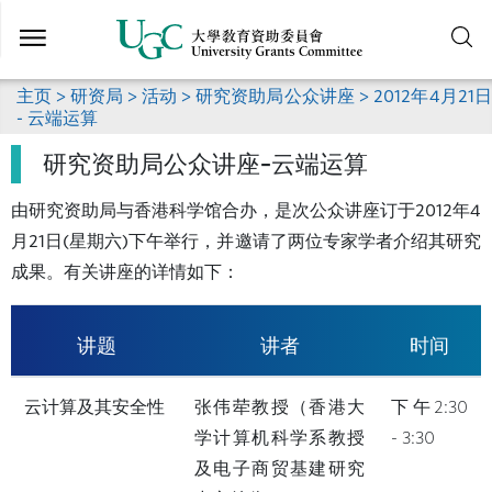
跳
到
主
要
主页
>
研资局
>
活动
>
研究资助局公众讲座
> 2012年4月21日
内
- 云端运算
容
研究资助局公众讲座–云端运算
由研究资助局与香港科学馆合办，是次公众讲座订于2012年4
月21日(星期六)下午举行，并邀请了两位专家学者介绍其研究
成果。有关讲座的详情如下：
讲题
讲者
时间
云计算及其安全性
张伟荦教授（香港大
下午2:30
学计算机科学系教授
- 3:30
及电子商贸基建研究