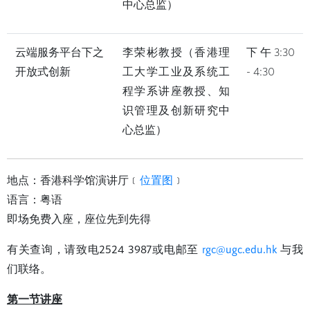
中心总监）
云端服务平台下之
李荣彬教授（香港理
下午3:30
开放式创新
工大学工业及系统工
- 4:30
程学系讲座教授、知
识管理及创新研究中
心总监）
地点：香港科学馆演讲厅﹝
位置图
﹞
语言：粤语
即场免费入座，座位先到先得
有关查询，请致电2524 3987或电邮至
rgc@ugc.edu.hk
与我
们联络。
第一节讲座