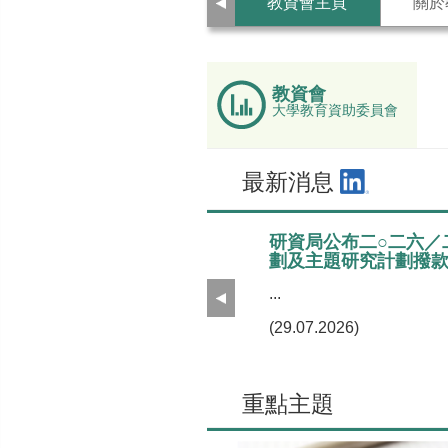
上
教資會主頁
關於
一
頁
教資會
大學教育資助委員會
最新消息
研資局公布二○二六／
劃及主題研究計劃撥
...
上
一
(29.07.2026)
頁
重點主題