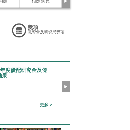
下
問題
相關網頁
一
頁
獎項
教資會及研資局獎項
七年度優配研究金及傑
結果
下
一
頁
更多 >