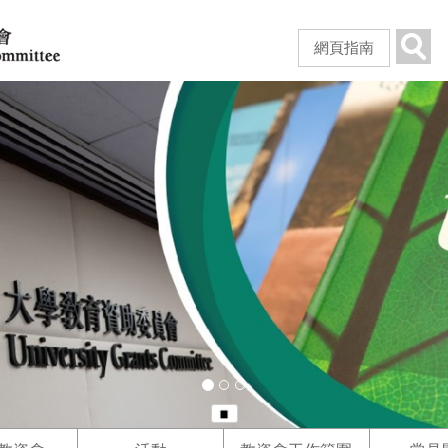
跳
到
Sear
網頁指南
主
要
內
容