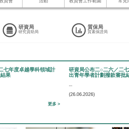
教資會
活動
教資會工作範圍
常見
研資局
質保局
研究資助局
質素保證局
二七年度卓越學科領域計
研資局公布二○二六／二
款結果
出青年學者計劃撥款審批
...
(26.06.2026)
更多 >