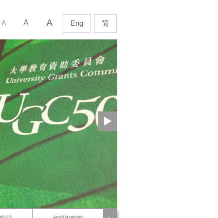
下
A
ch
A
Eng
简
A
一
頁