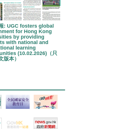
 UGC fosters global
nment for Hong Kong
sities by providing
ts with national and
tional learning
unities (10.02.2026)（只
文版本）