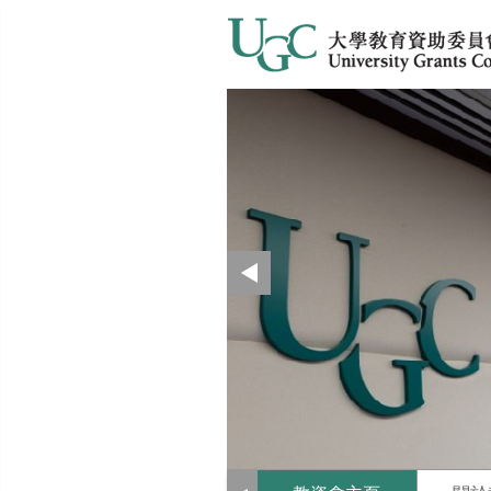
教資會
推薦
最新消息
上
一
頁