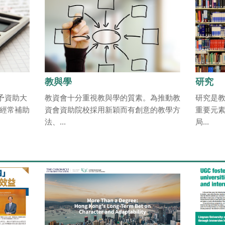
教與學
研究
予資助大
教資會十分重視教與學的質素。為推動教
研究是
經常補助
資會資助院校採用新穎而有創意的教學方
重要元
法、...
局...