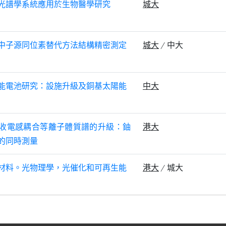
光譜學系統應用於生物醫學研究
城大
中子源同位素替代方法結構精密測定
城大
/ 中大
能電池研究：設施升級及銅基太陽能
中大
收電感耦合等離子體質譜的升級：鈾
港大
的同時測量
材料。光物理學，光催化和可再生能
港大
/ 城大