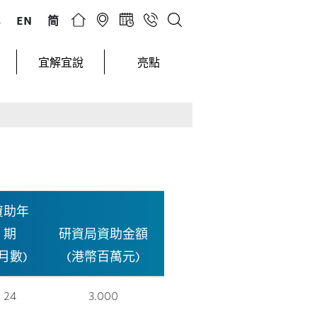
小
EN
简
宜解宜說
亮點
資助年
期
研資局資助金額
(月數)
(港幣百萬元)
24
3.000