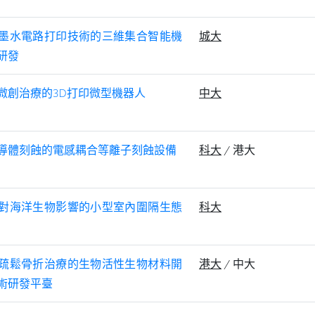
墨水電路打印技術的三維集合智能機
城大
研發
微創治療的3D打印微型機器人
中大
導體刻蝕的電感耦合等離子刻蝕設備
科大
/ 港大
對海洋生物影響的小型室內圍隔生態
科大
疏鬆骨折治療的生物活性生物材料開
港大
/ 中大
術研發平臺