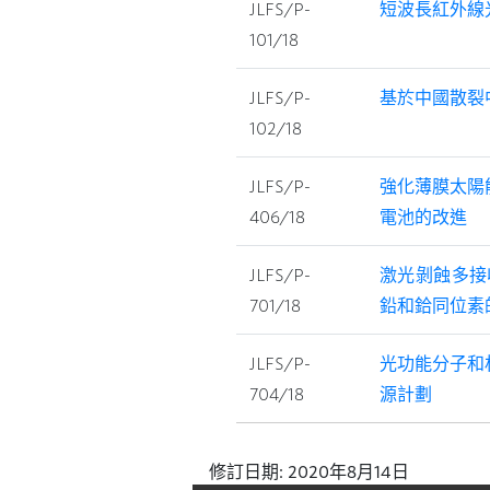
JLFS/P-
短波長紅外線
101/18
JLFS/P-
基於中國散裂
102/18
JLFS/P-
強化薄膜太陽
406/18
電池的改進
JLFS/P-
激光剝蝕多接
701/18
鉛和鉿同位素
JLFS/P-
光功能分子和
704/18
源計劃
修訂日期:
2020年8月14日