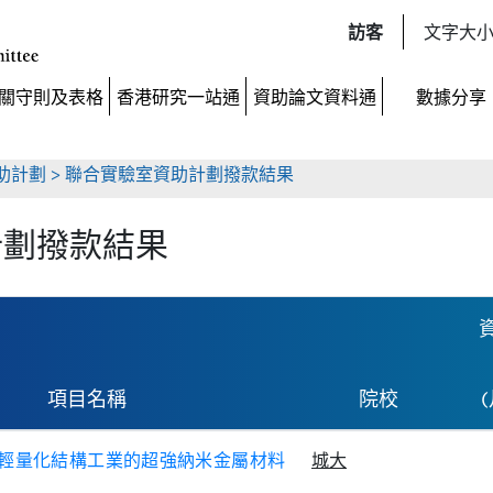
Skip to
訪客
文字大
main
content
關守則及表格
香港研究一站通
資助論文資料通
數據分享
助計劃
> 聯合實驗室資助計劃撥款結果
計劃撥款結果
項目名稱
院校
輕量化結構工業的超強納米金屬材料
城大