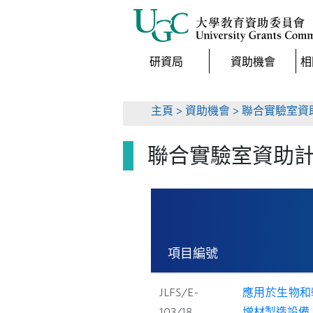
研資局
資助機會
相
主頁
>
資助機會
>
聯合實驗室資
聯合實驗室資助
項目編號
JLFS/E-
應用於生物和
103/18
增材製造設備