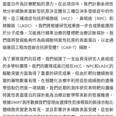
面蛋白作為診療靶點的潛力。在此項目中，我們計劃系統性
地分析細胞表面新型抗原決定體在三種亞洲多發癌症中的作
用。這三種癌症包括肝細胞癌（HCC）、鼻咽癌（NPC）和
肺腺癌（LADC）。我們將根據研究成果進一步合成既能運用
於分子成像，又能進行精準治療的雙標靶治療診斷探針。我
們還將發掘能夠作為癌細胞特異性抗原的表面蛋白，以此通
過基因工程改造嵌合抗原受體T（CAR-T）細胞。
為了實現我們的目標，我們組建了一支由資深研究人員組成
的多學科團隊。我們的團隊成員已經在HCC、NPC和LADC的
驅動突變方面取得了重要的研究成果，但由於靶向體細胞突
變的藥物數量有限，在個體化治療中利用這些癌細胞的遺傳
學弱點仍然是一項挑戰。我們近期的測序研究表明靶向腫瘤
特異性表面蛋白的探針能為治療診斷學帶來新的發展機遇。
根據SMRT測序數據我們發現由選擇性剪接導致的新接合點比
體細胞突變更為常見，並且影響許多細胞表面受體。這些新