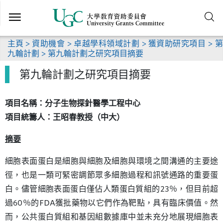
跳
到
主
要
主頁
>
資助機會
>
卓越學科領域計劃
>
獲資助研究項目
>
第
內
九輪計劃
> 第九輪計劃之研究項目摘要
容
第九輪計劃之研究項目摘要
項目名稱：分子生物探針醫學工程中心
項目統籌人：王昭春教授（中大）
摘要
細胞表面蛋白是細胞與細胞及細胞與環境之間溝通的主要途
徑，也是一類可緊密調節眾多細胞過程和訊號通路的重要蛋
白。儘管細胞表面蛋白僅佔人類蛋白質組的23％，但目前超
過60％的FDA獲批藥物以它們作為靶點，具有臨床價值。然
而，公共蛋白質組和基因組數據庫中並未充分地展現細胞表